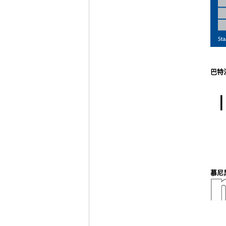
巴特
慕尼