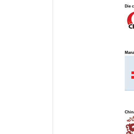
Die 
Mana
China