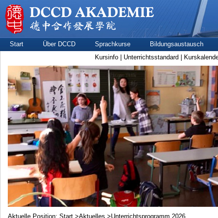
Start
Über DCCD
Sprachkurse
Bildungsaustausch
Kursinfo
|
Unterrichtsstandard
|
Kurskalende
Aktuelle Position:
Start
>
Aktuelles
>Unterrichtsprogramm 2026